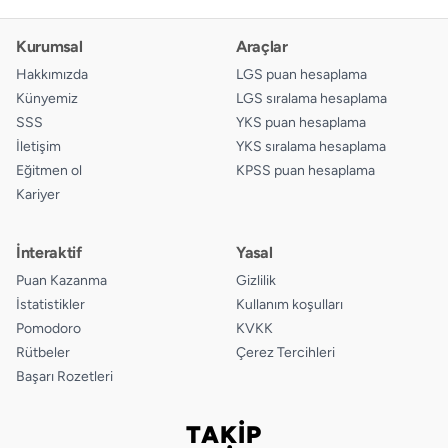
Kurumsal
Araçlar
Hakkımızda
LGS puan hesaplama
Künyemiz
LGS sıralama hesaplama
SSS
YKS puan hesaplama
İletişim
YKS sıralama hesaplama
Eğitmen ol
KPSS puan hesaplama
Kariyer
İnteraktif
Yasal
Puan Kazanma
Gizlilik
İstatistikler
Kullanım koşulları
Pomodoro
KVKK
Rütbeler
Çerez Tercihleri
Başarı Rozetleri
TAKİP
Bizi takip edin