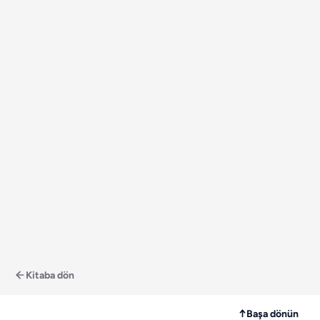
Kitaba dön
↑
Başa dönün