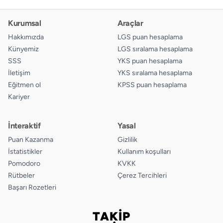
Kurumsal
Araçlar
Hakkımızda
LGS puan hesaplama
Künyemiz
LGS sıralama hesaplama
SSS
YKS puan hesaplama
İletişim
YKS sıralama hesaplama
Eğitmen ol
KPSS puan hesaplama
Kariyer
İnteraktif
Yasal
Puan Kazanma
Gizlilik
İstatistikler
Kullanım koşulları
Pomodoro
KVKK
Rütbeler
Çerez Tercihleri
Başarı Rozetleri
TAKİP
Bizi takip edin