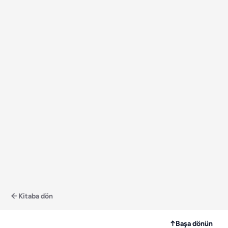
Kitaba dön
↑
Başa dönün