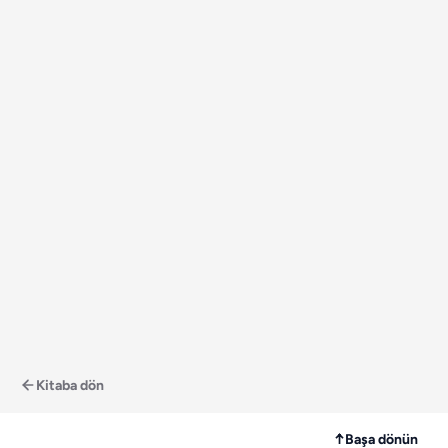
Kitaba dön
↑
Başa dönün