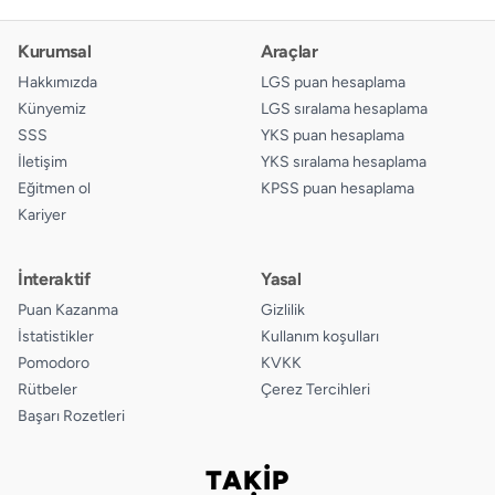
Kurumsal
Araçlar
Hakkımızda
LGS puan hesaplama
Künyemiz
LGS sıralama hesaplama
SSS
YKS puan hesaplama
İletişim
YKS sıralama hesaplama
Eğitmen ol
KPSS puan hesaplama
Kariyer
İnteraktif
Yasal
Puan Kazanma
Gizlilik
İstatistikler
Kullanım koşulları
Pomodoro
KVKK
Rütbeler
Çerez Tercihleri
Başarı Rozetleri
TAKİP
Bizi takip edin