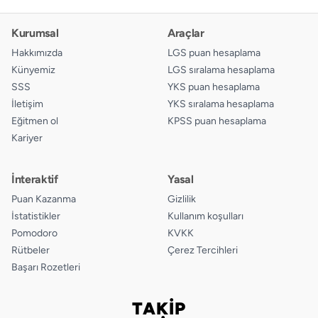
Kurumsal
Araçlar
Hakkımızda
LGS puan hesaplama
Künyemiz
LGS sıralama hesaplama
SSS
YKS puan hesaplama
İletişim
YKS sıralama hesaplama
Eğitmen ol
KPSS puan hesaplama
Kariyer
İnteraktif
Yasal
Puan Kazanma
Gizlilik
İstatistikler
Kullanım koşulları
Pomodoro
KVKK
Rütbeler
Çerez Tercihleri
Başarı Rozetleri
TAKİP
Bizi takip edin