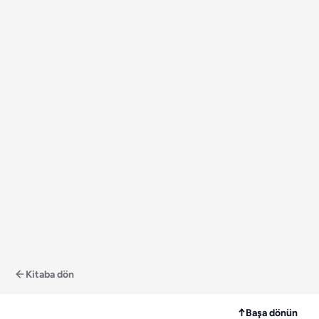
Kitaba dön
↑
Başa dönün