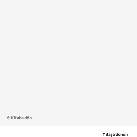
Kitaba dön
↑
Başa dönün