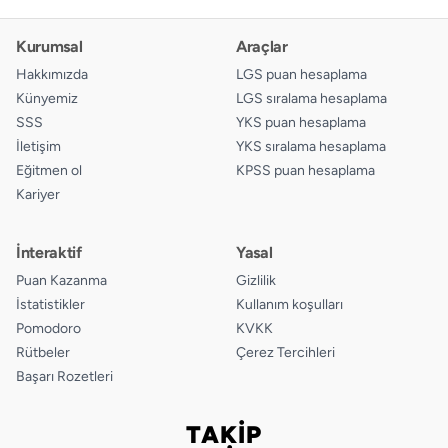
Kurumsal
Araçlar
Hakkımızda
LGS puan hesaplama
Künyemiz
LGS sıralama hesaplama
SSS
YKS puan hesaplama
İletişim
YKS sıralama hesaplama
Eğitmen ol
KPSS puan hesaplama
Kariyer
İnteraktif
Yasal
Puan Kazanma
Gizlilik
İstatistikler
Kullanım koşulları
Pomodoro
KVKK
Rütbeler
Çerez Tercihleri
Başarı Rozetleri
TAKİP
Bizi takip edin