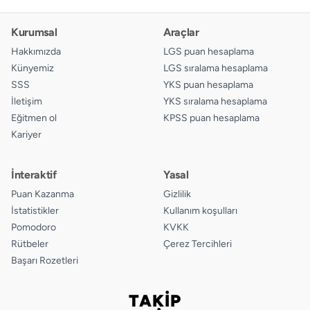
Kurumsal
Araçlar
Hakkımızda
LGS puan hesaplama
Künyemiz
LGS sıralama hesaplama
SSS
YKS puan hesaplama
İletişim
YKS sıralama hesaplama
Eğitmen ol
KPSS puan hesaplama
Kariyer
İnteraktif
Yasal
Puan Kazanma
Gizlilik
İstatistikler
Kullanım koşulları
Pomodoro
KVKK
Rütbeler
Çerez Tercihleri
Başarı Rozetleri
TAKİP
Bizi takip edin