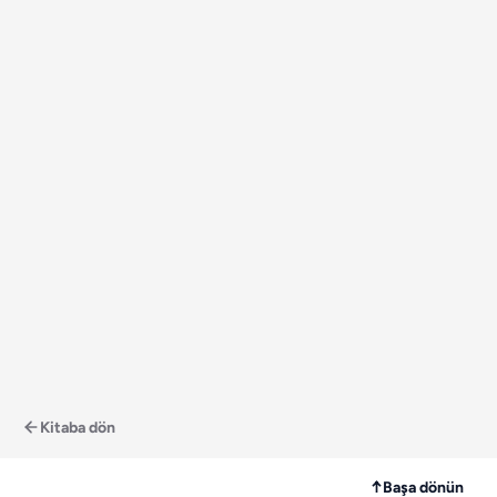
Kitaba dön
↑
Başa dönün