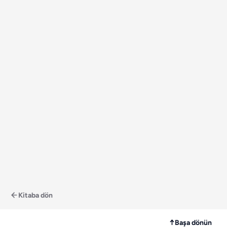
Kitaba dön
↑
Başa dönün