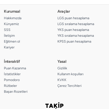
Kurumsal
Araçlar
Hakkımızda
LGS puan hesaplama
Künyemiz
LGS sıralama hesaplama
SSS
YKS puan hesaplama
İletişim
YKS sıralama hesaplama
Eğitmen ol
KPSS puan hesaplama
Kariyer
İnteraktif
Yasal
Puan Kazanma
Gizlilik
İstatistikler
Kullanım koşulları
Pomodoro
KVKK
Rütbeler
Çerez Tercihleri
Başarı Rozetleri
TAKİP
Bizi takip edin