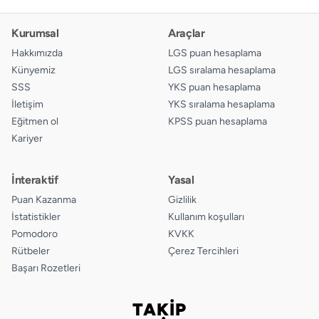
Kurumsal
Araçlar
Hakkımızda
LGS puan hesaplama
Künyemiz
LGS sıralama hesaplama
SSS
YKS puan hesaplama
İletişim
YKS sıralama hesaplama
Eğitmen ol
KPSS puan hesaplama
Kariyer
İnteraktif
Yasal
Puan Kazanma
Gizlilik
İstatistikler
Kullanım koşulları
Pomodoro
KVKK
Rütbeler
Çerez Tercihleri
Başarı Rozetleri
TAKİP
Bizi takip edin