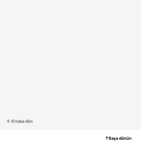
Kitaba dön
↑
Başa dönün