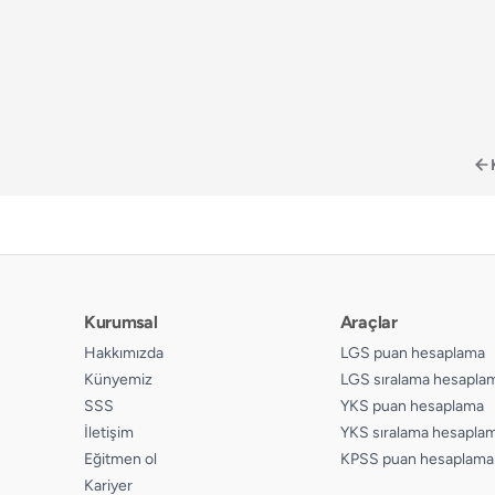
📄
Sayfa 123
📄
Sayfa 124
📄
Sayfa 125
📄
Sayfa 126
Kurumsal
Araçlar
Hakkımızda
LGS puan hesaplama
Künyemiz
LGS sıralama hesapla
SSS
YKS puan hesaplama
İletişim
YKS sıralama hesapla
Eğitmen ol
KPSS puan hesaplama
Kariyer