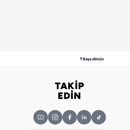
↑
Başa dönün
TAKİP
Bizi takip edin
EDİN