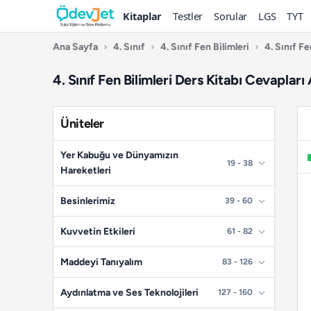
Kitaplar
Testler
Sorular
LGS
TYT
Ana Sayfa
›
4. Sınıf
›
4. Sınıf Fen Bilimleri
›
4. Sınıf F
4. Sınıf Fen Bilimleri Ders Kitabı Cevaplar
Üniteler
Yer Kabuğu ve Dünyamızın
19 - 38
Hareketleri
📄
Sayfa 19
Besinlerimiz
39 - 60
📄
Sayfa 20
📄
Sayfa 39
Kuvvetin Etkileri
61 - 82
📄
Sayfa 21
📄
Sayfa 40
📄
Sayfa 61
Maddeyi Tanıyalım
83 - 126
📄
Sayfa 22
📄
Sayfa 41
📄
Sayfa 62
📄
Sayfa 83
Aydınlatma ve Ses Teknolojileri
127 - 160
📄
Sayfa 23
📄
Sayfa 42
📄
Sayfa 63