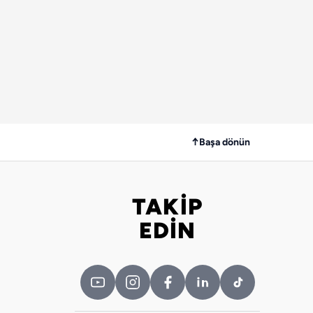
↑
Başa dönün
TAKİP
Bizi takip edin
EDİN