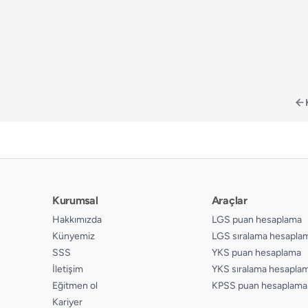
📄
Sayfa 123
📄
Sayfa 124
📄
Sayfa 125
📄
Sayfa 126
Kurumsal
Araçlar
Hakkımızda
LGS puan hesaplama
Künyemiz
LGS sıralama hesapla
SSS
YKS puan hesaplama
İletişim
YKS sıralama hesapla
Eğitmen ol
KPSS puan hesaplama
Kariyer