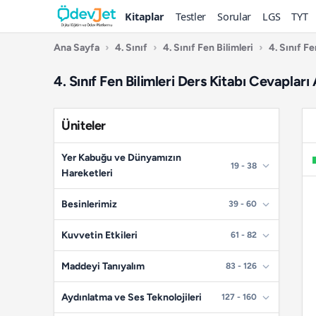
Kitaplar
Testler
Sorular
LGS
TYT
Ana Sayfa
›
4. Sınıf
›
4. Sınıf Fen Bilimleri
›
4. Sınıf F
4. Sınıf Fen Bilimleri Ders Kitabı Cevaplar
Üniteler
Yer Kabuğu ve Dünyamızın
19 - 38
Hareketleri
📄
Sayfa 19
Besinlerimiz
39 - 60
📄
Sayfa 20
📄
Sayfa 39
Kuvvetin Etkileri
61 - 82
📄
Sayfa 21
📄
Sayfa 40
📄
Sayfa 61
Maddeyi Tanıyalım
83 - 126
📄
Sayfa 22
📄
Sayfa 41
📄
Sayfa 62
📄
Sayfa 83
Aydınlatma ve Ses Teknolojileri
127 - 160
📄
Sayfa 23
📄
Sayfa 42
📄
Sayfa 63