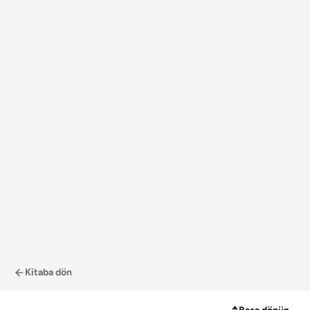
Kitaba dön
↑
Başa dönün