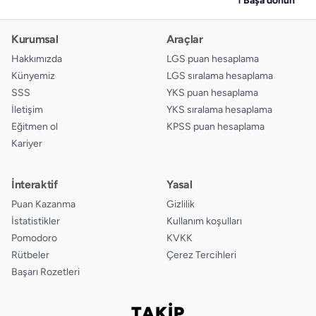
Kurumsal
Araçlar
Hakkımızda
LGS puan hesaplama
Künyemiz
LGS sıralama hesaplama
SSS
YKS puan hesaplama
İletişim
YKS sıralama hesaplama
Eğitmen ol
KPSS puan hesaplama
Kariyer
İnteraktif
Yasal
Puan Kazanma
Gizlilik
İstatistikler
Kullanım koşulları
Pomodoro
KVKK
Rütbeler
Çerez Tercihleri
Başarı Rozetleri
TAKİP