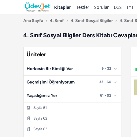
Kitaplar
Testler
Sorular
LGS
TYT
Ana Sayfa
›
4. Sınıf
›
4. Sınıf Sosyal Bilgiler
›
4. Sınıf 
4. Sınıf Sosyal Bilgiler Ders Kitabı Cevapl
Üniteler
Herkesin Bir Kimliği Var
9 - 32
📄
Sayfa 9
Geçmişimi Öğreniyorum
33 - 60
📄
Sayfa 10
📄
Sayfa 33
Yaşadığımız Yer
61 - 92
📄
Sayfa 11
📄
Sayfa 34
📄
Sayfa 61
📄
Sayfa 12
📄
Sayfa 35
📄
Sayfa 62
📄
Sayfa 13
📄
Sayfa 36
📄
Sayfa 63
📄
Sayfa 14