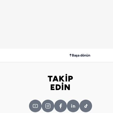
↑
Başa dönün
TAKİP
Bizi takip edin
EDİN