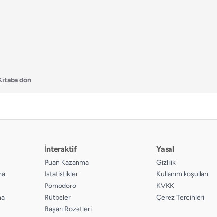
Kitaba dön
İnteraktif
Yasal
Puan Kazanma
Gizlilik
ma
İstatistikler
Kullanım koşulları
Pomodoro
KVKK
ma
Rütbeler
Çerez Tercihleri
Başarı Rozetleri