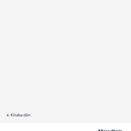
Kitaba dön
↑
Başa dönün