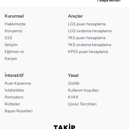
Kurumsal
Araçlar
Hakkımızda
LGS puan hesaplama
Künyemiz
LGS sıralama hesaplama
SSS
YKS puan hesaplama
İletişim
YKS sıralama hesaplama
Eğitmen ol
KPSS puan hesaplama
Kariyer
İnteraktif
Yasal
Puan Kazanma
Gizlilik
İstatistikler
Kullanım koşulları
Pomodoro
KVKK
Rütbeler
Çerez Tercihleri
Başarı Rozetleri
TAKİP