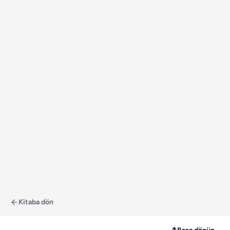
Kitaba dön
↑
Başa dönün