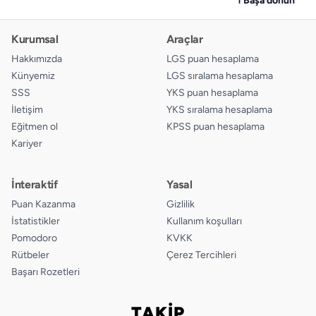
Kurumsal
Araçlar
Hakkımızda
LGS puan hesaplama
Künyemiz
LGS sıralama hesaplama
SSS
YKS puan hesaplama
İletişim
YKS sıralama hesaplama
Eğitmen ol
KPSS puan hesaplama
Kariyer
İnteraktif
Yasal
Puan Kazanma
Gizlilik
İstatistikler
Kullanım koşulları
Pomodoro
KVKK
Rütbeler
Çerez Tercihleri
Başarı Rozetleri
TAKİP