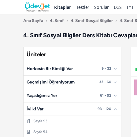
Kitaplar
Testler
Sorular
LGS
TYT
Ana Sayfa
›
4. Sınıf
›
4. Sınıf Sosyal Bilgiler
›
4. Sınıf 
4. Sınıf Sosyal Bilgiler Ders Kitabı Cevapl
Üniteler
Herkesin Bir Kimliği Var
9 - 32
📄
Sayfa 9
Geçmişimi Öğreniyorum
33 - 60
📄
Sayfa 10
📄
Sayfa 33
Yaşadığımız Yer
61 - 92
📄
Sayfa 11
📄
Sayfa 34
📄
Sayfa 61
İyi ki Var
93 - 120
📄
Sayfa 12
📄
Sayfa 35
📄
Sayfa 62
📄
Sayfa 93
📄
Sayfa 13
📄
Sayfa 36
📄
Sayfa 63
📄
Sayfa 94
📄
Sayfa 14