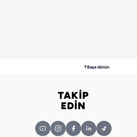
↑
Başa dönün
TAKİP
Bizi takip edin
EDİN