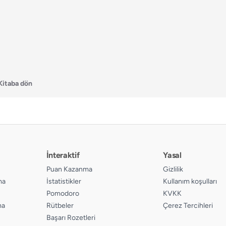
Kitaba dön
İnteraktif
Yasal
Puan Kazanma
Gizlilik
ma
İstatistikler
Kullanım koşulları
Pomodoro
KVKK
ma
Rütbeler
Çerez Tercihleri
Başarı Rozetleri