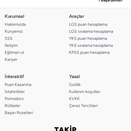
Kurumsal
Araçlar
Hakkımızda
LGS puan hesaplama
Künyemiz
LGS sıralama hesaplama
SSS
YKS puan hesaplama
İletişim
YKS sıralama hesaplama
Eğitmen ol
KPSS puan hesaplama
Kariyer
İnteraktif
Yasal
Puan Kazanma
Gizlilik
İstatistikler
Kullanım koşulları
Pomodoro
KVKK
Rütbeler
Çerez Tercihleri
Başarı Rozetleri
TAKİP