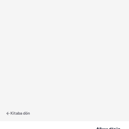
Kitaba dön
↑
Başa dönün