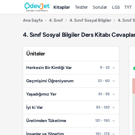
Kitaplar
Testler
Sorular
LGS
TYT
Ana Sayfa
›
4. Sınıf
›
4. Sınıf Sosyal Bilgiler
›
4. Sınıf 
4. Sınıf Sosyal Bilgiler Ders Kitabı Cevapl
Üniteler
Herkesin Bir Kimliği Var
9 - 32
📄
Sayfa 9
Geçmişimi Öğreniyorum
33 - 60
📄
Sayfa 10
📄
Sayfa 33
Yaşadığımız Yer
61 - 92
📄
Sayfa 11
📄
Sayfa 34
📄
Sayfa 61
İyi ki Var
93 - 120
📄
Sayfa 12
📄
Sayfa 35
📄
Sayfa 62
📄
Sayfa 93
Üretimden Tüketime
121 - 150
📄
Sayfa 13
📄
Sayfa 36
📄
Sayfa 63
📄
Sayfa 94
📄
📄
Sayfa 14
Sayfa 121
İnsanlar ve Yönetim
151 - 172