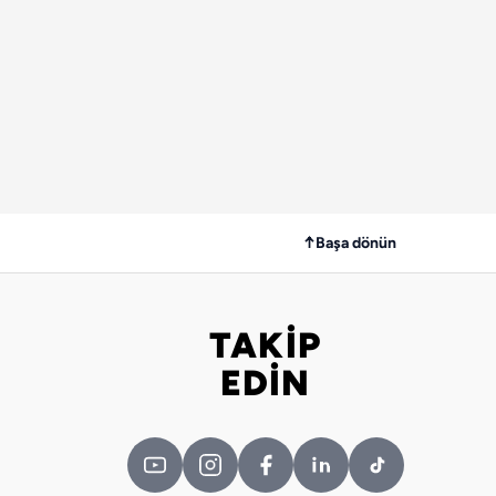
↑
Başa dönün
TAKİP
Bizi takip edin
EDİN