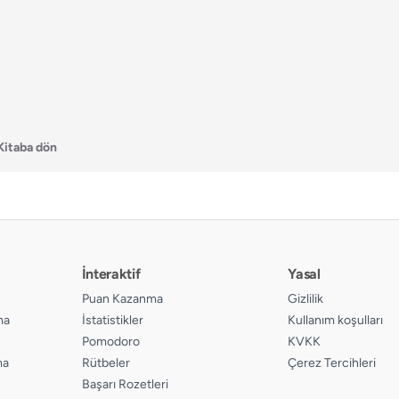
Kitaba dön
İnteraktif
Yasal
Puan Kazanma
Gizlilik
ma
İstatistikler
Kullanım koşulları
Pomodoro
KVKK
ma
Rütbeler
Çerez Tercihleri
Başarı Rozetleri