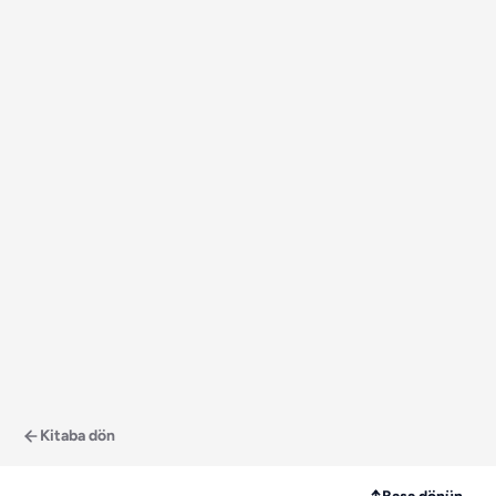
Kitaba dön
↑
Başa dönün