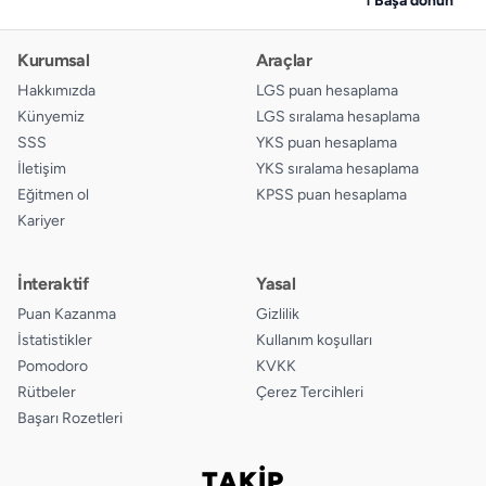
Kurumsal
Araçlar
Hakkımızda
LGS puan hesaplama
Künyemiz
LGS sıralama hesaplama
SSS
YKS puan hesaplama
İletişim
YKS sıralama hesaplama
Eğitmen ol
KPSS puan hesaplama
Kariyer
İnteraktif
Yasal
Puan Kazanma
Gizlilik
İstatistikler
Kullanım koşulları
Pomodoro
KVKK
Rütbeler
Çerez Tercihleri
Başarı Rozetleri
TAKİP