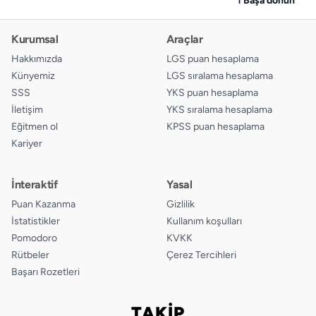
Kurumsal
Araçlar
Hakkımızda
LGS puan hesaplama
Künyemiz
LGS sıralama hesaplama
SSS
YKS puan hesaplama
İletişim
YKS sıralama hesaplama
Eğitmen ol
KPSS puan hesaplama
Kariyer
İnteraktif
Yasal
Puan Kazanma
Gizlilik
İstatistikler
Kullanım koşulları
Pomodoro
KVKK
Rütbeler
Çerez Tercihleri
Başarı Rozetleri
TAKİP