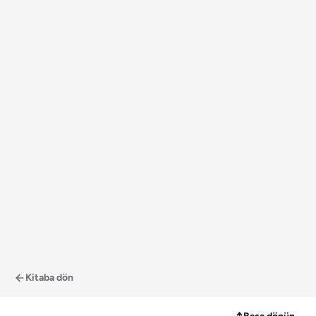
Kitaba dön
↑
Başa dönün