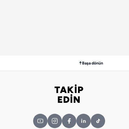
↑
Başa dönün
TAKİP
Bizi takip edin
EDİN