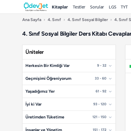
Kitaplar
Testler
Sorular
LGS
TYT
Ana Sayfa
›
4. Sınıf
›
4. Sınıf Sosyal Bilgiler
›
4. Sınıf 
4. Sınıf Sosyal Bilgiler Ders Kitabı Cevapl
Üniteler
Herkesin Bir Kimliği Var
9 - 32
📄
Sayfa 9
Geçmişimi Öğreniyorum
33 - 60
📄
Sayfa 10
📄
Sayfa 33
Yaşadığımız Yer
61 - 92
📄
Sayfa 11
📄
Sayfa 34
📄
Sayfa 61
İyi ki Var
93 - 120
📄
Sayfa 12
📄
Sayfa 35
📄
Sayfa 62
📄
Sayfa 93
Üretimden Tüketime
121 - 150
📄
Sayfa 13
📄
Sayfa 36
📄
Sayfa 63
📄
Sayfa 94
📄
📄
Sayfa 14
Sayfa 121
İnsanlar ve Yönetim
151 - 172