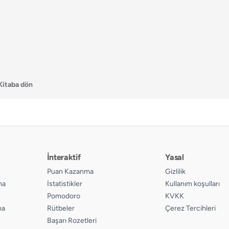
Kitaba dön
İnteraktif
Yasal
Puan Kazanma
Gizlilik
ma
İstatistikler
Kullanım koşulları
Pomodoro
KVKK
ma
Rütbeler
Çerez Tercihleri
Başarı Rozetleri