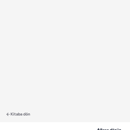
Kitaba dön
↑
Başa dönün