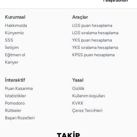
Kurumsal
Araçlar
Hakkımızda
LGS puan hesaplama
Künyemiz
LGS sıralama hesaplama
SSS
YKS puan hesaplama
İletişim
YKS sıralama hesaplama
Eğitmen ol
KPSS puan hesaplama
Kariyer
İnteraktif
Yasal
Puan Kazanma
Gizlilik
İstatistikler
Kullanım koşulları
Pomodoro
KVKK
Rütbeler
Çerez Tercihleri
Başarı Rozetleri
TAKİP