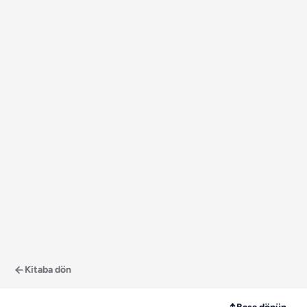
Kitaba dön
↑
Başa dönün