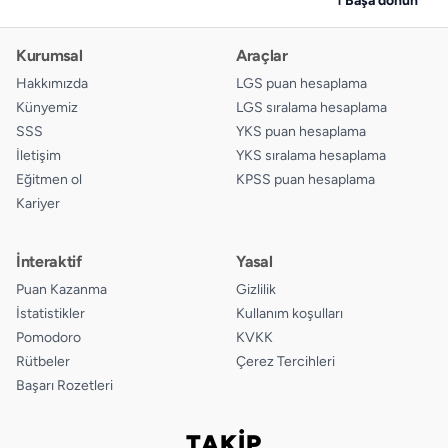
Kurumsal
Araçlar
Hakkımızda
LGS puan hesaplama
Künyemiz
LGS sıralama hesaplama
SSS
YKS puan hesaplama
İletişim
YKS sıralama hesaplama
Eğitmen ol
KPSS puan hesaplama
Kariyer
İnteraktif
Yasal
Puan Kazanma
Gizlilik
İstatistikler
Kullanım koşulları
Pomodoro
KVKK
Rütbeler
Çerez Tercihleri
Başarı Rozetleri
TAKİP