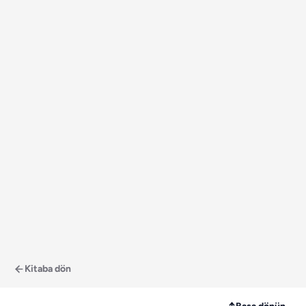
Kitaba dön
↑
Başa dönün