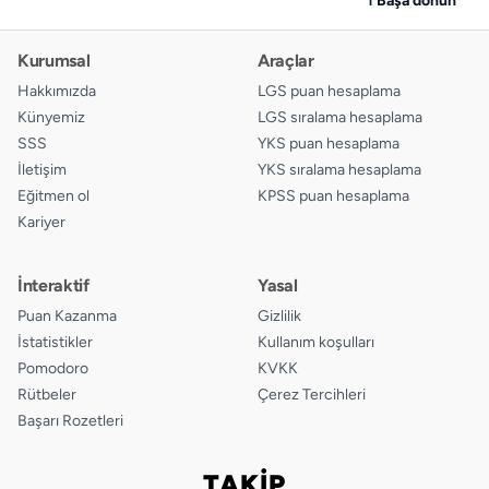
Kurumsal
Araçlar
Hakkımızda
LGS puan hesaplama
Künyemiz
LGS sıralama hesaplama
SSS
YKS puan hesaplama
İletişim
YKS sıralama hesaplama
Eğitmen ol
KPSS puan hesaplama
Kariyer
İnteraktif
Yasal
Puan Kazanma
Gizlilik
İstatistikler
Kullanım koşulları
Pomodoro
KVKK
Rütbeler
Çerez Tercihleri
Başarı Rozetleri
TAKİP