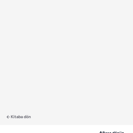
Kitaba dön
↑
Başa dönün