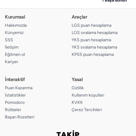
Kurumsal
Araçlar
Hakkımızda
LGS puan hesaplama
Künyemiz
LGS sıralama hesaplama
SSS
YKS puan hesaplama
İletişim
YKS sıralama hesaplama
Eğitmen ol
KPSS puan hesaplama
Kariyer
İnteraktif
Yasal
Puan Kazanma
Gizlilik
İstatistikler
Kullanım koşulları
Pomodoro
KVKK
Rütbeler
Çerez Tercihleri
Başarı Rozetleri
TAKİP