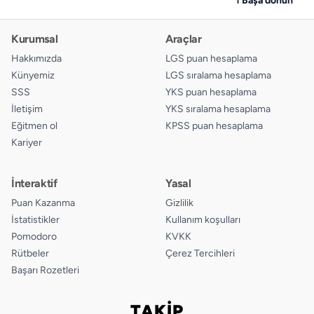
Kurumsal
Araçlar
Hakkımızda
LGS puan hesaplama
Künyemiz
LGS sıralama hesaplama
SSS
YKS puan hesaplama
İletişim
YKS sıralama hesaplama
Eğitmen ol
KPSS puan hesaplama
Kariyer
İnteraktif
Yasal
Puan Kazanma
Gizlilik
İstatistikler
Kullanım koşulları
Pomodoro
KVKK
Rütbeler
Çerez Tercihleri
Başarı Rozetleri
TAKİP