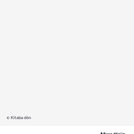
Kitaba dön
↑
Başa dönün