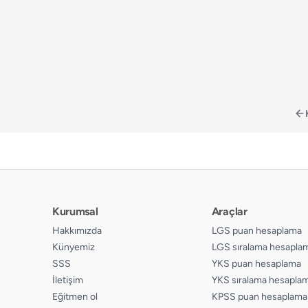
📄
Sayfa 168
📄
Sayfa 169
📄
Sayfa 170
📄
Sayfa 171
📄
Sayfa 172
📄
Sayfa 173
📄
Sayfa 174
📄
Sayfa 175
📄
Sayfa 176
Kurumsal
Araçlar
Hakkımızda
LGS puan hesaplama
📄
Sayfa 177
Künyemiz
LGS sıralama hesapla
📄
Sayfa 178
SSS
YKS puan hesaplama
📄
İletişim
YKS sıralama hesapla
Sayfa 179
Eğitmen ol
KPSS puan hesaplama
📄
Sayfa 180