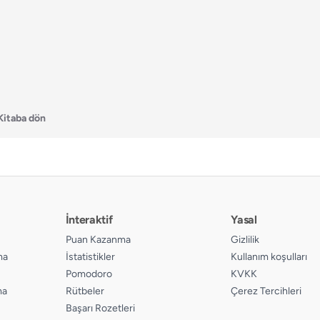
Kitaba dön
İnteraktif
Yasal
Puan Kazanma
Gizlilik
ma
İstatistikler
Kullanım koşulları
Pomodoro
KVKK
ma
Rütbeler
Çerez Tercihleri
Başarı Rozetleri