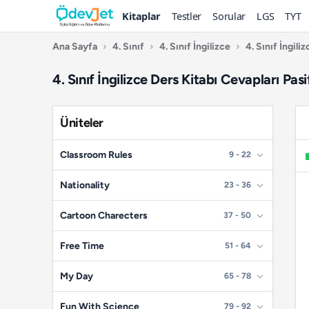
Kitaplar
Testler
Sorular
LGS
TYT
Ana Sayfa
›
4. Sınıf
›
4. Sınıf İngilizce
›
4. Sınıf İngili
4. Sınıf İngilizce Ders Kitabı Cevapları Pasi
Üniteler
Classroom Rules
9 - 22
📄
Sayfa 9
Nationality
23 - 36
📄
Sayfa 10
📄
Sayfa 23
Cartoon Charecters
37 - 50
📄
Sayfa 11
📄
Sayfa 24
📄
Sayfa 37
Free Time
51 - 64
📄
Sayfa 12
📄
Sayfa 25
📄
Sayfa 38
📄
Sayfa 51
My Day
65 - 78
📄
Sayfa 13
📄
Sayfa 26
📄
Sayfa 39
📄
Sayfa 52
📄
📄
Sayfa 14
Sayfa 65
Fun With Science
79 - 92