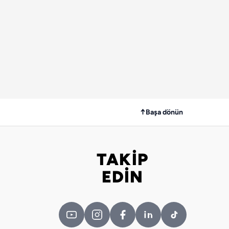
↑
Başa dönün
TAKİP
Bizi takip edin
EDİN