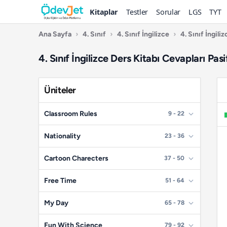
Kitaplar
Testler
Sorular
LGS
TYT
Ana Sayfa
›
4. Sınıf
›
4. Sınıf İngilizce
›
4. Sınıf İngili
4. Sınıf İngilizce Ders Kitabı Cevapları Pas
Üniteler
Classroom Rules
9 - 22
📄
Sayfa 9
Nationality
23 - 36
📄
Sayfa 10
📄
Sayfa 23
Cartoon Charecters
37 - 50
📄
Sayfa 11
📄
Sayfa 24
📄
Sayfa 37
Free Time
51 - 64
📄
Sayfa 12
📄
Sayfa 25
📄
Sayfa 38
📄
Sayfa 51
My Day
65 - 78
📄
Sayfa 13
📄
Sayfa 26
📄
Sayfa 39
📄
Sayfa 52
📄
📄
Sayfa 14
Sayfa 65
Fun With Science
79 - 92