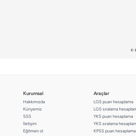
📄
Sayfa 168
📄
Sayfa 169
📄
Sayfa 170
📄
Sayfa 171
📄
Sayfa 172
📄
Sayfa 173
📄
Sayfa 174
📄
Sayfa 175
📄
Sayfa 176
Kurumsal
Araçlar
Hakkımızda
LGS puan hesaplama
📄
Sayfa 177
Künyemiz
LGS sıralama hesapla
📄
Sayfa 178
SSS
YKS puan hesaplama
📄
İletişim
YKS sıralama hesapla
Sayfa 179
Eğitmen ol
KPSS puan hesaplama
📄
Sayfa 180