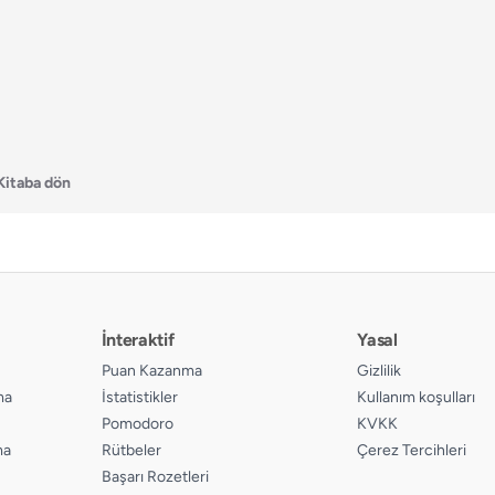
Kitaba dön
İnteraktif
Yasal
Puan Kazanma
Gizlilik
ma
İstatistikler
Kullanım koşulları
Pomodoro
KVKK
ma
Rütbeler
Çerez Tercihleri
Başarı Rozetleri