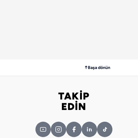
↑
Başa dönün
TAKİP
Bizi takip edin
EDİN