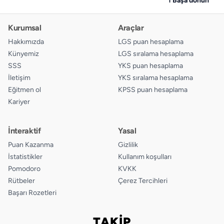
Kurumsal
Araçlar
Hakkımızda
LGS puan hesaplama
Künyemiz
LGS sıralama hesaplama
SSS
YKS puan hesaplama
İletişim
YKS sıralama hesaplama
Eğitmen ol
KPSS puan hesaplama
Kariyer
İnteraktif
Yasal
Puan Kazanma
Gizlilik
İstatistikler
Kullanım koşulları
Pomodoro
KVKK
Rütbeler
Çerez Tercihleri
Başarı Rozetleri
TAKİP