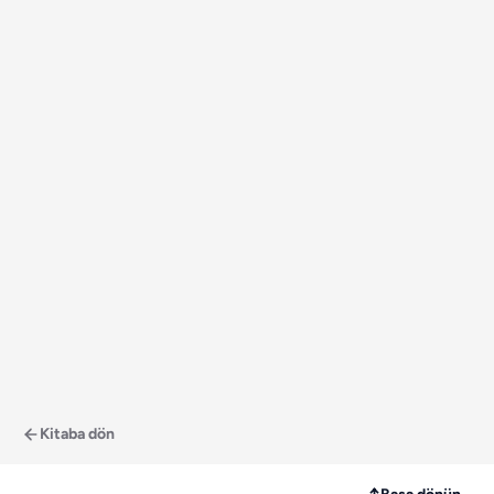
Kitaba dön
↑
Başa dönün