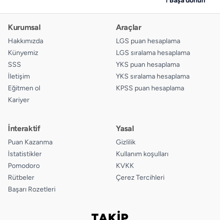
Kurumsal
Araçlar
Hakkımızda
LGS puan hesaplama
Künyemiz
LGS sıralama hesaplama
SSS
YKS puan hesaplama
İletişim
YKS sıralama hesaplama
Eğitmen ol
KPSS puan hesaplama
Kariyer
İnteraktif
Yasal
Puan Kazanma
Gizlilik
İstatistikler
Kullanım koşulları
Pomodoro
KVKK
Rütbeler
Çerez Tercihleri
Başarı Rozetleri
TAKİP