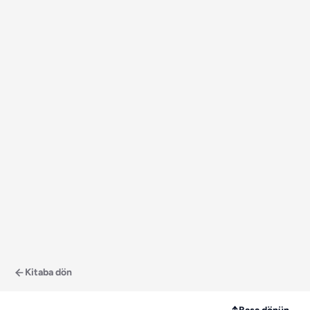
Kitaba dön
↑
Başa dönün