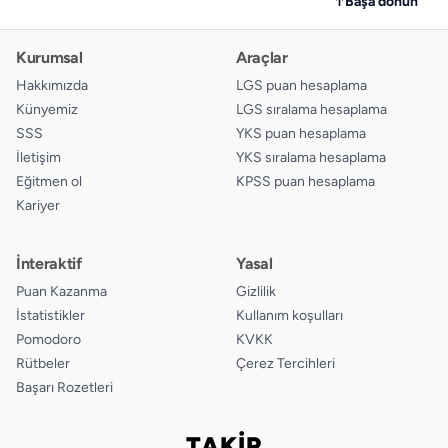
↑
Başa dönün
Kurumsal
Araçlar
Hakkımızda
LGS puan hesaplama
Künyemiz
LGS sıralama hesaplama
SSS
YKS puan hesaplama
İletişim
YKS sıralama hesaplama
Eğitmen ol
KPSS puan hesaplama
Kariyer
İnteraktif
Yasal
Puan Kazanma
Gizlilik
İstatistikler
Kullanım koşulları
Pomodoro
KVKK
Rütbeler
Çerez Tercihleri
Başarı Rozetleri
TAKİP