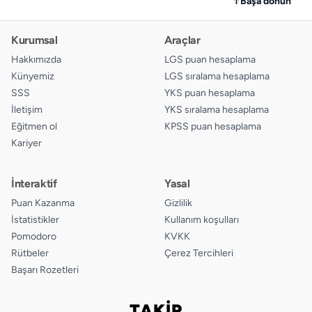
↑
Başa dönün
Kurumsal
Araçlar
Hakkımızda
LGS puan hesaplama
Künyemiz
LGS sıralama hesaplama
SSS
YKS puan hesaplama
İletişim
YKS sıralama hesaplama
Eğitmen ol
KPSS puan hesaplama
Kariyer
İnteraktif
Yasal
Puan Kazanma
Gizlilik
İstatistikler
Kullanım koşulları
Pomodoro
KVKK
Rütbeler
Çerez Tercihleri
Başarı Rozetleri
TAKİP