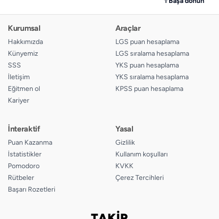
↑
Başa dönün
Kurumsal
Araçlar
Hakkımızda
LGS puan hesaplama
Künyemiz
LGS sıralama hesaplama
SSS
YKS puan hesaplama
İletişim
YKS sıralama hesaplama
Eğitmen ol
KPSS puan hesaplama
Kariyer
İnteraktif
Yasal
Puan Kazanma
Gizlilik
İstatistikler
Kullanım koşulları
Pomodoro
KVKK
Rütbeler
Çerez Tercihleri
Başarı Rozetleri
TAKİP