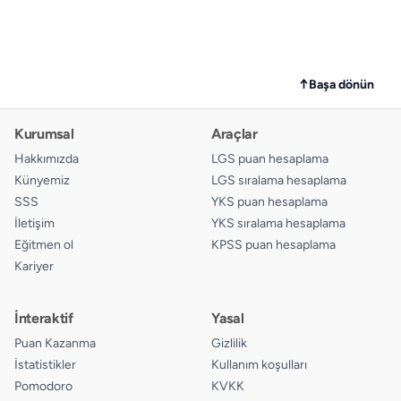
↑
Başa dönün
Kurumsal
Araçlar
Hakkımızda
LGS puan hesaplama
Künyemiz
LGS sıralama hesaplama
SSS
YKS puan hesaplama
İletişim
YKS sıralama hesaplama
Eğitmen ol
KPSS puan hesaplama
Kariyer
İnteraktif
Yasal
Puan Kazanma
Gizlilik
İstatistikler
Kullanım koşulları
Pomodoro
KVKK