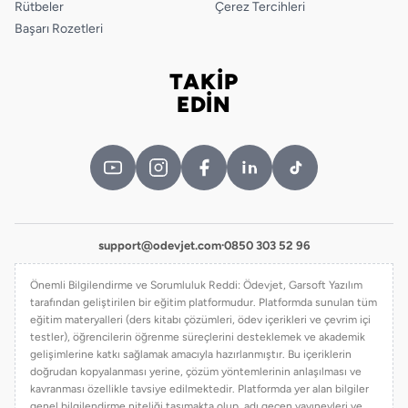
Rütbeler
Çerez Tercihleri
Başarı Rozetleri
TAKİP
Bizi takip edin
EDİN
support@odevjet.com
·
0850 303 52 96
Önemli Bilgilendirme ve Sorumluluk Reddi: Ödevjet, Garsoft Yazılım
tarafından geliştirilen bir eğitim platformudur. Platformda sunulan tüm
eğitim materyalleri (ders kitabı çözümleri, ödev içerikleri ve çevrim içi
testler), öğrencilerin öğrenme süreçlerini desteklemek ve akademik
gelişimlerine katkı sağlamak amacıyla hazırlanmıştır. Bu içeriklerin
doğrudan kopyalanması yerine, çözüm yöntemlerinin anlaşılması ve
kavranması özellikle tavsiye edilmektedir. Platformda yer alan bilgiler
genel bilgilendirme niteliği taşımakta olup, adı geçen yayınevleri ve