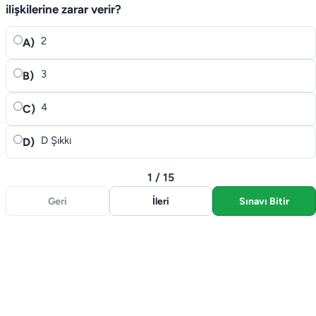
ilişkilerine za­rar verir?
2
A)
3
B)
4
C)
D Şıkkı
D)
1 / 15
Geri
İleri
Sınavı Bitir