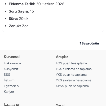
9.
A
B
C
D
Eklenme Tarihi:
30 Haziran 2026
10.
Soru Sayısı:
15
A
B
C
D
Süre:
20 dk
11.
A
B
C
D
Zorluk:
Zor
12.
A
B
C
D
13.
A
B
C
D
↑
Başa dönün
14.
A
B
C
D
Kurumsal
Araçlar
15.
A
B
C
D
Hakkımızda
LGS puan hesaplama
Künyemiz
LGS sıralama hesaplama
SSS
YKS puan hesaplama
İletişim
YKS sıralama hesaplama
Eğitmen ol
KPSS puan hesaplama
Kariyer
İnteraktif
Yasal