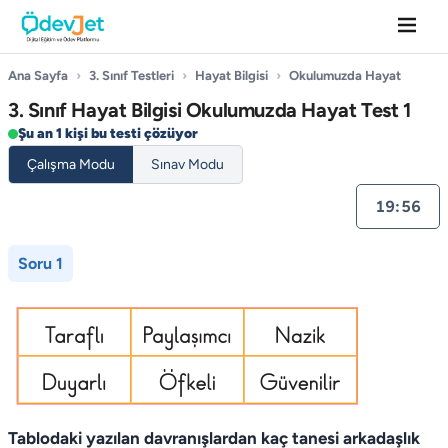
Ana Sayfa
›
3. Sınıf Testleri
›
Hayat Bilgisi
›
Okulumuzda Hayat
3. Sınıf Hayat Bilgisi Okulumuzda Hayat Test 1
Şu an 1 kişi bu testi çözüyor
Çalışma Modu
Sınav Modu
19:55
Soru 1
Tablodaki yazılan davranışlardan kaç tanesi arkadaşlık