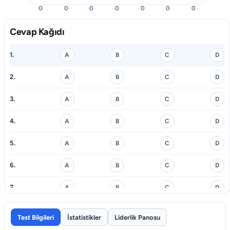
0
0
0
0
0
0
0
Cevap Kağıdı
1.
A
B
C
D
2.
A
B
C
D
3.
A
B
C
D
4.
A
B
C
D
5.
A
B
C
D
6.
A
B
C
D
7.
A
B
C
D
8.
A
B
C
D
Test Bilgileri
İstatistikler
Liderlik Panosu