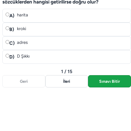
sözcüklerden hangisi getirilirse doğru olur?
harita
A)
kroki
B)
adres
C)
D Şıkkı
D)
1 / 15
Geri
İleri
Sınavı Bitir