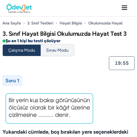
Ana Sayfa
›
3. Sınıf Testleri
›
Hayat Bilgisi
›
Okulumuzda Hayat
3. Sınıf Hayat Bilgisi Okulumuzda Hayat Test 3
Şu an 1 kişi bu testi çözüyor
Çalışma Modu
Sınav Modu
19:55
Soru 1
Yukarıdaki cümlede, boş bırakılan yere seçeneklerdeki