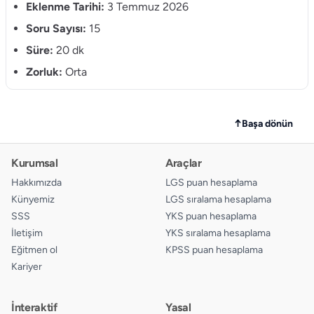
Eklenme Tarihi:
3 Temmuz 2026
10.
Soru Sayısı:
15
A
B
C
D
Süre:
20 dk
11.
A
B
C
D
Zorluk:
Orta
12.
A
B
C
D
13.
A
B
C
D
↑
Başa dönün
14.
A
B
C
D
Kurumsal
Araçlar
15.
A
B
C
D
Hakkımızda
LGS puan hesaplama
Künyemiz
LGS sıralama hesaplama
SSS
YKS puan hesaplama
İletişim
YKS sıralama hesaplama
Eğitmen ol
KPSS puan hesaplama
Kariyer
İnteraktif
Yasal