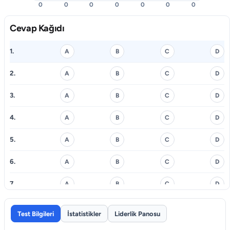
0
0
0
0
0
0
0
Cevap Kağıdı
1.
A
B
C
D
2.
A
B
C
D
3.
A
B
C
D
4.
A
B
C
D
5.
A
B
C
D
6.
A
B
C
D
7.
A
B
C
D
8.
A
B
C
D
Test Bilgileri
İstatistikler
Liderlik Panosu
9.
A
B
C
D