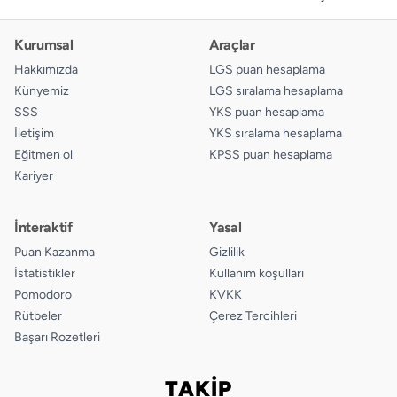
14.
A
B
C
D
Kurumsal
Araçlar
15.
A
B
C
D
Hakkımızda
LGS puan hesaplama
Künyemiz
LGS sıralama hesaplama
SSS
YKS puan hesaplama
İletişim
YKS sıralama hesaplama
Eğitmen ol
KPSS puan hesaplama
Kariyer
İnteraktif
Yasal
Puan Kazanma
Gizlilik
İstatistikler
Kullanım koşulları
Pomodoro
KVKK
Rütbeler
Çerez Tercihleri
Başarı Rozetleri
TAKİP
Bizi takip edin