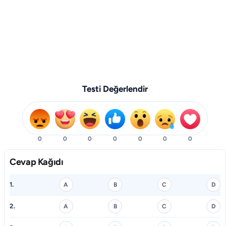
Testi Değerlendir
0
0
0
0
0
0
0
Cevap Kağıdı
1.
A
B
C
D
2.
A
B
C
D