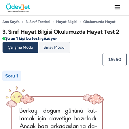
Ana Sayfa
›
3. Sınıf Testleri
›
Hayat Bilgisi
›
Okulumuzda Hayat
3. Sınıf Hayat Bilgisi Okulumuzda Hayat Test 2
Şu an 1 kişi bu testi çözüyor
Çalışma Modu
Sınav Modu
19:50
Soru 1