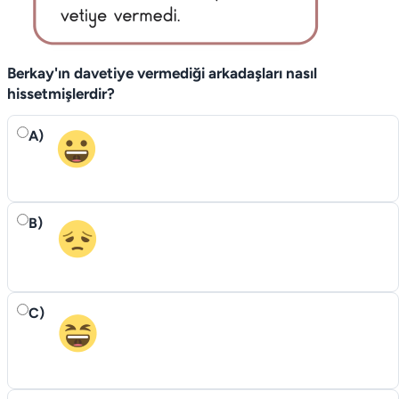
Berkay'ın davetiye vermediği arka­daşları nasıl
hissetmişlerdir?
A)
B)
C)