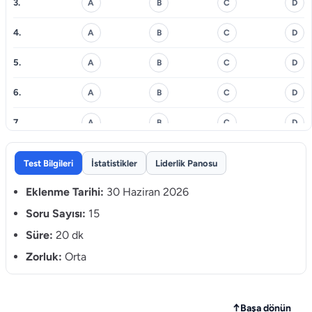
3.
A
B
C
D
4.
A
B
C
D
5.
A
B
C
D
6.
A
B
C
D
7.
A
B
C
D
8.
A
B
C
D
Test Bilgileri
İstatistikler
Liderlik Panosu
9.
A
B
C
D
Eklenme Tarihi:
30 Haziran 2026
10.
Soru Sayısı:
15
A
B
C
D
Süre:
20 dk
11.
A
B
C
D
Zorluk:
Orta
12.
A
B
C
D
13.
A
B
C
D
↑
Başa dönün