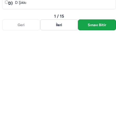
D Şıkkı
D)
1 / 15
Geri
İleri
Sınavı Bitir