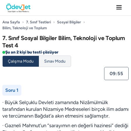
Ana Sayfa
›
7. Sınıf Testleri
›
Sosyal Bilgiler
›
Bilim, Teknoloji ve Toplum
7. Sınıf Sosyal Bilgiler Bilim, Teknoloji ve Toplum
Test 4
Şu an 2 kişi bu testi çözüyor
Çalışma Modu
Sınav Modu
09:55
Soru 1
· Büyük Selçuklu Devleti zamanında Nizâmülmülk
tarafından kurulan Nizamiye Medreseleri birçok ilim adamı
ve tercümanın Bağdat'a akın etmesini sağlamıştır.
· Gazneli Mahmut'un “sarayımın en değerli hazinesi” dediği