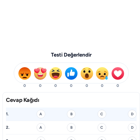
Testi Değerlendir
0
0
0
0
0
0
0
Cevap Kağıdı
1.
A
B
C
D
2.
A
B
C
D