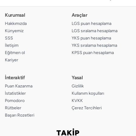
Kurumsal
Araçlar
Hakkımızda
LGS puan hesaplama
Künyemiz
LGS sıralama hesaplama
SSS
YKS puan hesaplama
İletişim
YKS sıralama hesaplama
Eğitmen ol
KPSS puan hesaplama
Kariyer
İnteraktif
Yasal
Puan Kazanma
Gizlilik
İstatistikler
Kullanım koşulları
Pomodoro
KVKK
Rütbeler
Çerez Tercihleri
Başarı Rozetleri
TAKİP
Bizi takip edin