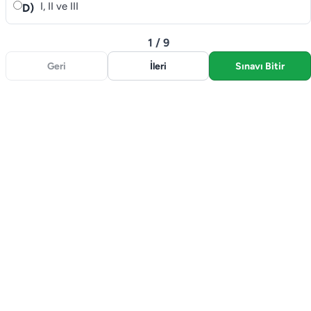
I, II ve III
D)
1 / 9
Geri
İleri
Sınavı Bitir