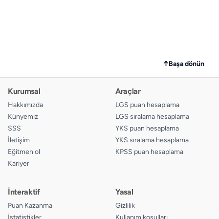
↑
Başa dönün
Kurumsal
Araçlar
Hakkımızda
LGS puan hesaplama
Künyemiz
LGS sıralama hesaplama
SSS
YKS puan hesaplama
İletişim
YKS sıralama hesaplama
Eğitmen ol
KPSS puan hesaplama
Kariyer
İnteraktif
Yasal
Puan Kazanma
Gizlilik
İstatistikler
Kullanım koşulları