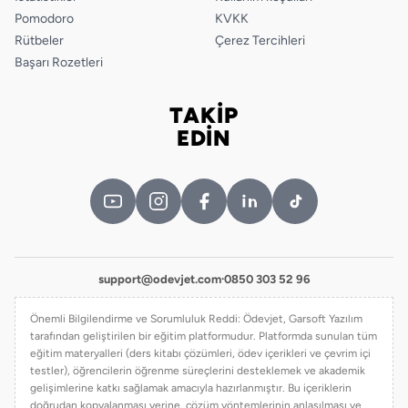
Pomodoro
KVKK
Rütbeler
Çerez Tercihleri
Başarı Rozetleri
TAKİP
Bizi takip edin
EDİN
support@odevjet.com
·
0850 303 52 96
Önemli Bilgilendirme ve Sorumluluk Reddi: Ödevjet, Garsoft Yazılım
tarafından geliştirilen bir eğitim platformudur. Platformda sunulan tüm
eğitim materyalleri (ders kitabı çözümleri, ödev içerikleri ve çevrim içi
testler), öğrencilerin öğrenme süreçlerini desteklemek ve akademik
gelişimlerine katkı sağlamak amacıyla hazırlanmıştır. Bu içeriklerin
doğrudan kopyalanması yerine, çözüm yöntemlerinin anlaşılması ve