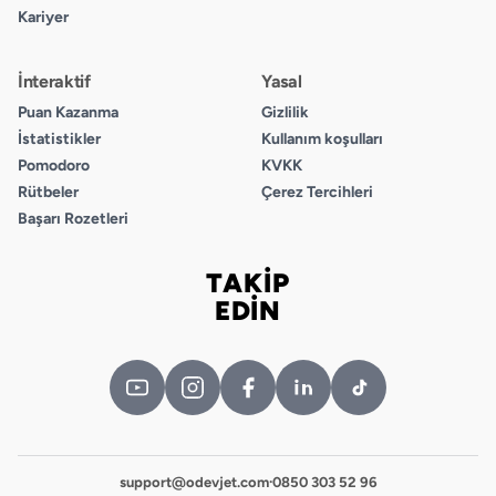
D
Kariyer
6.
İnteraktif
Yasal
A
Puan Kazanma
Gizlilik
B
İstatistikler
Kullanım koşulları
C
Pomodoro
KVKK
D
Rütbeler
Çerez Tercihleri
Başarı Rozetleri
7.
A
TAKİP
B
Bizi takip edin
EDİN
C
D
8.
A
B
C
support@odevjet.com
·
0850 303 52 96