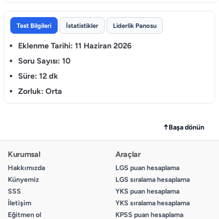
3.
Test Bilgileri
İstatistikler
Liderlik Panosu
A
Eklenme Tarihi:
11 Haziran 2026
B
C
Soru Sayısı:
10
D
Süre:
12 dk
Zorluk:
Orta
4.
A
B
↑
Başa dönün
C
D
Kurumsal
Araçlar
Hakkımızda
LGS puan hesaplama
5.
Künyemiz
LGS sıralama hesaplama
A
SSS
YKS puan hesaplama
B
İletişim
YKS sıralama hesaplama
C
Eğitmen ol
KPSS puan hesaplama