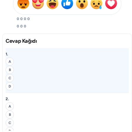
0
0
0
0
0
0
0
Cevap Kağıdı
1.
A
B
C
D
2.
A
B
C
D