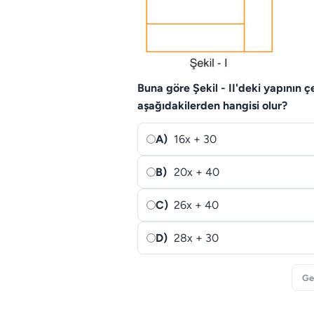
Buna göre Şekil - II'deki yapının 
aşağıdakilerden hangisi olur?
A)
16x + 30
B)
20x + 40
C)
26x + 40
D)
28x + 30
Ge