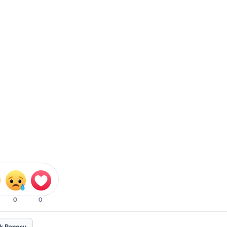
0
0
ik Panosu