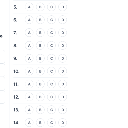
5.
A
B
C
D
6.
A
B
C
D
7.
A
B
C
D
de
8.
A
B
C
D
9.
A
B
C
D
10.
A
B
C
D
11.
A
B
C
D
12.
A
B
C
D
13.
A
B
C
D
14.
A
B
C
D