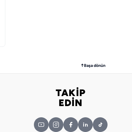
↑
Başa dönün
TAKİP
Bizi takip edin
EDİN