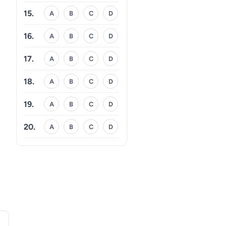
15.
A
B
C
D
16.
A
B
C
D
17.
A
B
C
D
18.
A
B
C
D
19.
A
B
C
D
20.
A
B
C
D