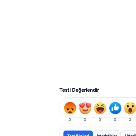
Testi Değerlendir
0
0
0
0
0
Test Bilgileri
İstatistikler
Liderl