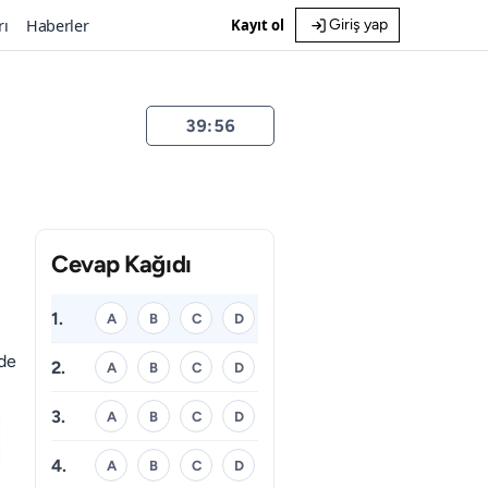
rı
Haberler
Kayıt ol
Giriş yap
39:55
Cevap Kağıdı
1.
A
B
C
D
mde
2.
A
B
C
D
3.
A
B
C
D
4.
A
B
C
D