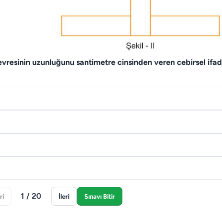
çevresinin uzunluğunu santimetre cinsinden veren cebirsel ifa
1 / 20
ri
İleri
Sınavı Bitir