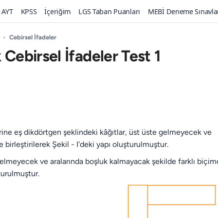
AYT
KPSS
İçeriğim
LGS Taban Puanları
MEBİ Deneme Sınavla
›
Cebirsel İfadeler
 Cebirsel İfadeler Test 1
rine eş dikdörtgen şeklindeki kâğıtlar, üst üste gelmeyecek ve
birleştirilerek Şekil - I'deki yapı oluşturulmuştur.
e gelmeyecek ve aralarında boşluk kalmayacak şekilde farklı biçi
turulmuştur.