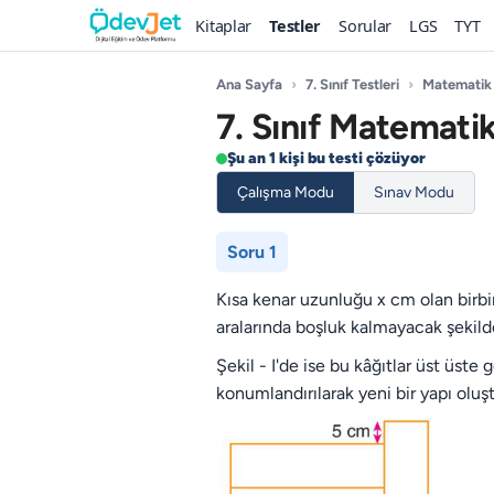
Kitaplar
Testler
Sorular
LGS
TYT
Ana Sayfa
›
7. Sınıf Testleri
›
Matematik
7. Sınıf Matematik
Şu an 1 kişi bu testi çözüyor
Çalışma Modu
Sınav Modu
Soru 1
Kısa kenar uzunluğu x cm olan birbi
aralarında boşluk kalmayacak şekilde 
Şekil - I'de ise bu kâğıtlar üst üst
konumlandırılarak yeni bir yapı oluş