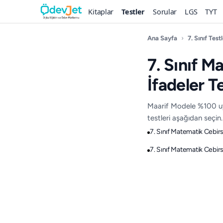
Kitaplar
Testler
Sorular
LGS
TYT
Ana Sayfa
›
7. Sınıf Testl
7. Sınıf M
İfadeler Te
Maarif Modele %100 uyg
testleri aşağıdan seçin.
7. Sınıf Matematik Cebirs
7. Sınıf Matematik Cebirs