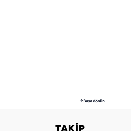
↑
Başa dönün
TAKİP
Bizi takip edin