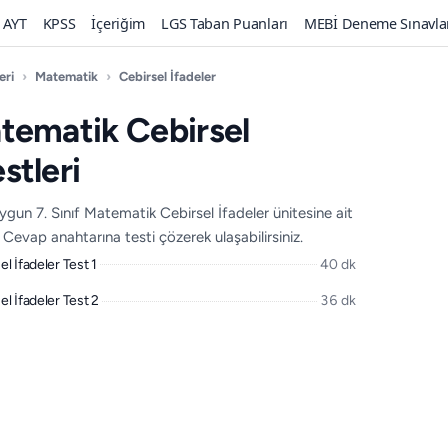
AYT
KPSS
İçeriğim
LGS Taban Puanları
MEBİ Deneme Sınavla
eri
›
Matematik
›
Cebirsel İfadeler
atematik Cebirsel
stleri
un 7. Sınıf Matematik Cebirsel İfadeler ünitesine ait
 Cevap anahtarına testi çözerek ulaşabilirsiniz.
el İfadeler Test 1
40 dk
el İfadeler Test 2
36 dk