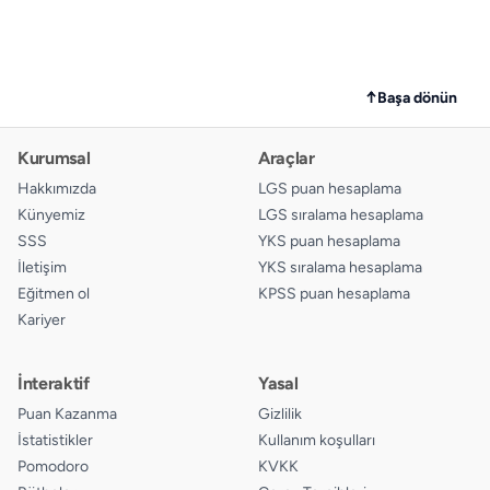
↑
Başa dönün
Kurumsal
Araçlar
Hakkımızda
LGS puan hesaplama
Künyemiz
LGS sıralama hesaplama
SSS
YKS puan hesaplama
İletişim
YKS sıralama hesaplama
Eğitmen ol
KPSS puan hesaplama
Kariyer
İnteraktif
Yasal
Puan Kazanma
Gizlilik
İstatistikler
Kullanım koşulları
Pomodoro
KVKK