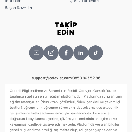
Rütbeler
Çerez Tercihleri
Başarı Rozetleri
TAKİP
Bizi takip edin
EDİN
support@odevjet.com
·
0850 303 52 96
Önemli Bilgilendirme ve Sorumluluk Reddi: Ödevjet, Garsoft Yazılım
tarafından geliştirilen bir eğitim platformudur. Platformda sunulan tüm
eğitim materyalleri (ders kitabı çözümleri, ödev içerikleri ve çevrim içi
testler), öğrencilerin öğrenme süreçlerini desteklemek ve akademik
gelişimlerine katkı sağlamak amacıyla hazırlanmıştır. Bu içeriklerin
doğrudan kopyalanması yerine, çözüm yöntemlerinin anlaşılması ve
kavranması özellikle tavsiye edilmektedir. Platformda yer alan bilgiler
genel bilgilendirme niteliği taşımakta olup, adı geçen yayınevleri ve