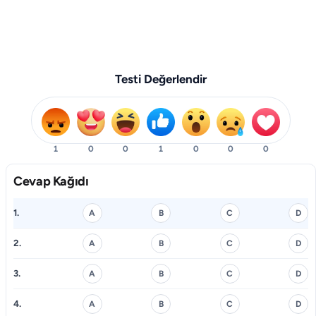
Testi Değerlendir
1
0
0
1
0
0
0
Cevap Kağıdı
1.
A
B
C
D
2.
A
B
C
D
3.
A
B
C
D
4.
A
B
C
D