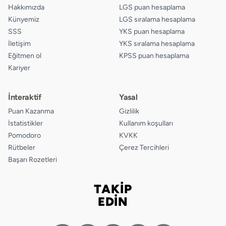
15.
A
B
C
D
Hakkımızda
LGS puan hesaplama
Künyemiz
LGS sıralama hesaplama
16.
A
B
C
D
SSS
YKS puan hesaplama
İletişim
YKS sıralama hesaplama
17.
A
B
C
D
Eğitmen ol
KPSS puan hesaplama
Kariyer
18.
A
B
C
D
19.
A
B
C
D
İnteraktif
Yasal
Puan Kazanma
Gizlilik
20.
A
B
C
D
İstatistikler
Kullanım koşulları
21.
A
B
C
D
Pomodoro
KVKK
Rütbeler
Çerez Tercihleri
22.
A
B
C
D
Başarı Rozetleri
23.
A
B
C
D
TAKİP
Bizi takip edin
EDİN
24.
A
B
C
D