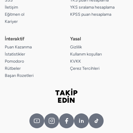
SSS
YKS puan hesaplama
İletişim
YKS sıralama hesaplama
Eğitmen ol
KPSS puan hesaplama
Kariyer
İnteraktif
Yasal
Puan Kazanma
Gizlilik
İstatistikler
Kullanım koşulları
Pomodoro
KVKK
Rütbeler
Çerez Tercihleri
Başarı Rozetleri
TAKİP
Bizi takip edin
EDİN