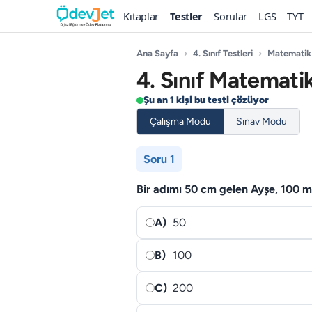
Kitaplar
Testler
Sorular
LGS
TYT
Ana Sayfa
›
4. Sınıf Testleri
›
Matematik
4. Sınıf Matemati
Şu an 1 kişi bu testi çözüyor
Çalışma Modu
Sınav Modu
Soru 1
Bir adımı 50 cm gelen Ayşe, 100 m
A)
50
B)
100
C)
200