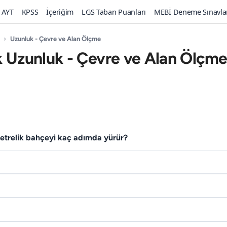
AYT
KPSS
İçeriğim
LGS Taban Puanları
MEBİ Deneme Sınavla
›
Uzunluk - Çevre ve Alan Ölçme
k Uzunluk - Çevre ve Alan Ölçme
et­relik bahçeyi kaç adımda yürür?