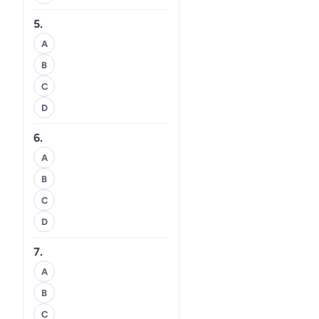
5.
A
B
C
D
6.
A
B
C
D
7.
A
B
C