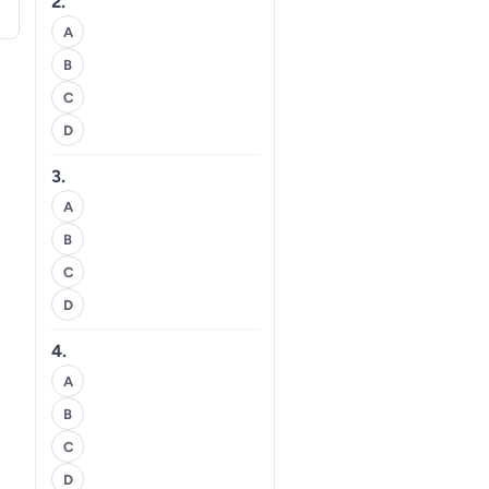
2.
A
B
C
D
3.
A
B
C
D
4.
A
B
C
D