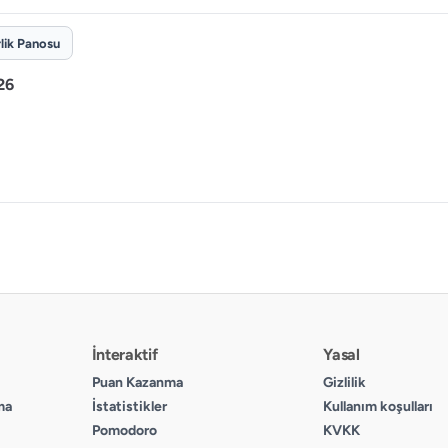
rlik Panosu
26
İnteraktif
Yasal
Puan Kazanma
Gizlilik
ma
İstatistikler
Kullanım koşulları
Pomodoro
KVKK