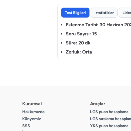
Test Bilgileri
İstatistikler
Lide
Eklenme Tarihi:
30 Haziran 20
Soru Sayısı:
15
Süre:
20 dk
Zorluk:
Orta
Kurumsal
Araçlar
Hakkımızda
LGS puan hesaplama
Künyemiz
LGS sıralama hesapla
SSS
YKS puan hesaplama