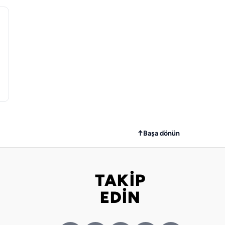
↑
Başa dönün
TAKİP
Bizi takip edin
EDİN