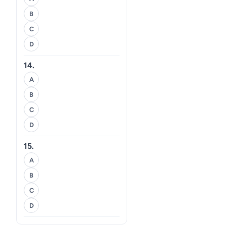
B
C
D
14.
A
B
C
D
15.
A
B
C
D