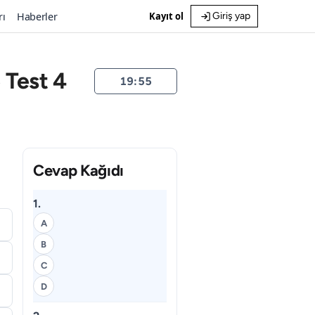
rı
Haberler
Kayıt ol
Giriş yap
 Test 4
19:55
Cevap Kağıdı
1.
A
B
C
D