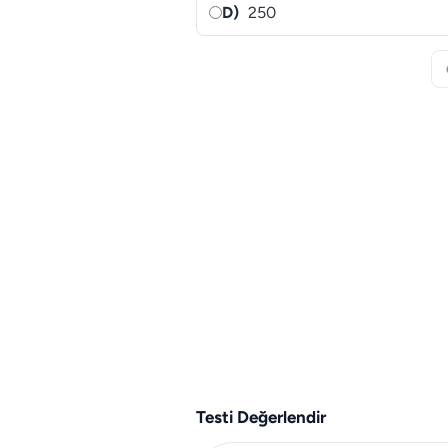
D)
250
Testi Değerlendir