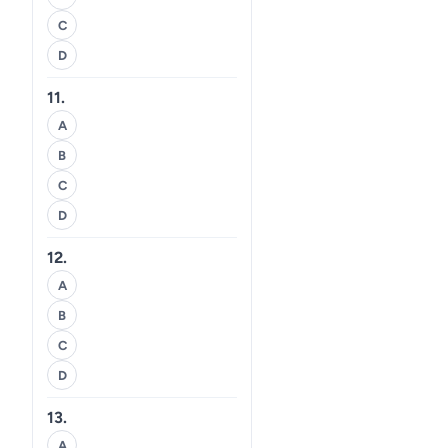
C
D
11.
A
B
C
D
12.
A
B
C
D
13.
A