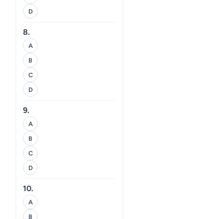
D
8.
A
B
C
D
9.
A
B
C
D
10.
A
B