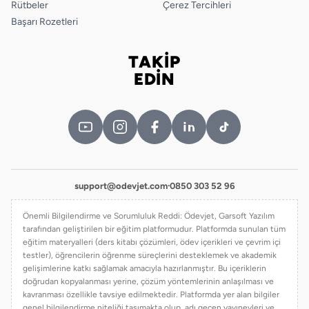
Rütbeler
Çerez Tercihleri
Başarı Rozetleri
TAKİP
Bizi takip edin
EDİN
support@odevjet.com
·
0850 303 52 96
Önemli Bilgilendirme ve Sorumluluk Reddi: Ödevjet, Garsoft Yazılım
tarafından geliştirilen bir eğitim platformudur. Platformda sunulan tüm
eğitim materyalleri (ders kitabı çözümleri, ödev içerikleri ve çevrim içi
testler), öğrencilerin öğrenme süreçlerini desteklemek ve akademik
gelişimlerine katkı sağlamak amacıyla hazırlanmıştır. Bu içeriklerin
doğrudan kopyalanması yerine, çözüm yöntemlerinin anlaşılması ve
kavranması özellikle tavsiye edilmektedir. Platformda yer alan bilgiler
genel bilgilendirme niteliği taşımakta olup, adı geçen yayınevleri ve