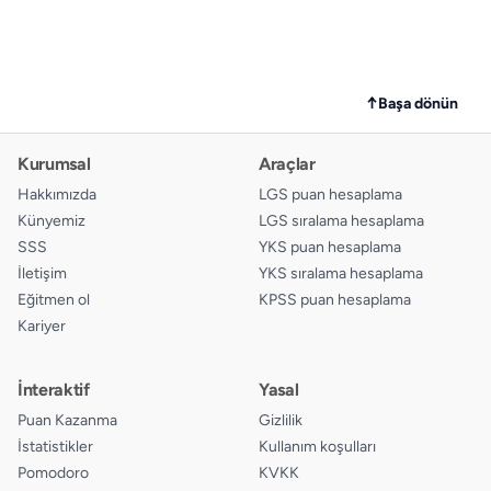
↑
Başa dönün
Kurumsal
Araçlar
Hakkımızda
LGS puan hesaplama
Künyemiz
LGS sıralama hesaplama
SSS
YKS puan hesaplama
İletişim
YKS sıralama hesaplama
Eğitmen ol
KPSS puan hesaplama
Kariyer
İnteraktif
Yasal
Puan Kazanma
Gizlilik
İstatistikler
Kullanım koşulları
Pomodoro
KVKK