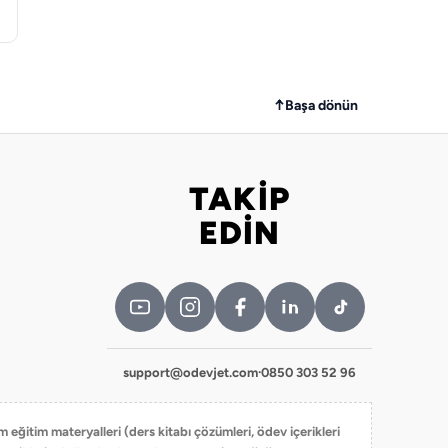
↑
Başa dönün
TAKİP
Bizi takip edin
EDİN
support@odevjet.com
·
0850 303 52 96
 eğitim materyalleri (ders kitabı çözümleri, ödev içerikleri