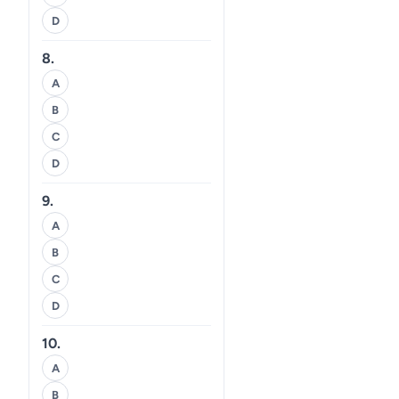
D
8.
A
B
C
D
9.
A
B
C
D
10.
A
B