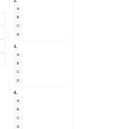
2.
A
B
C
D
3.
A
B
C
D
4.
A
B
C
D