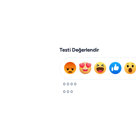
Testi Değerlendir
0
0
0
0
0
0
0