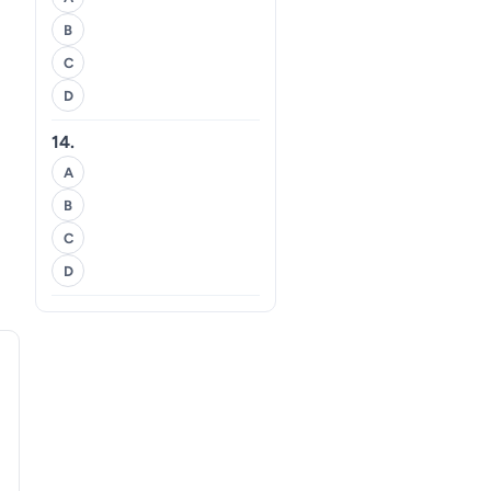
B
C
D
14.
A
B
C
D