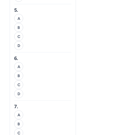
5.
A
B
C
D
6.
A
B
C
D
7.
A
B
C