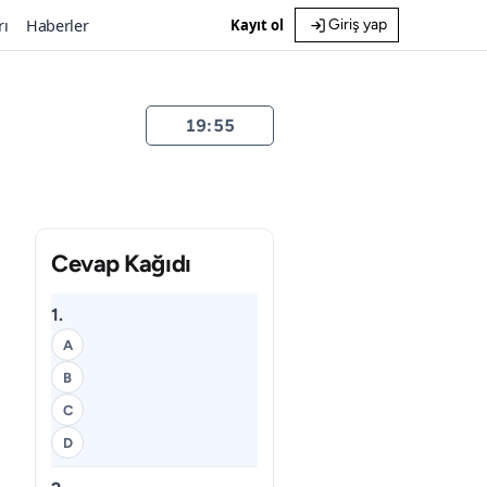
rı
Haberler
Kayıt ol
Giriş yap
19:55
Cevap Kağıdı
1.
A
B
C
D