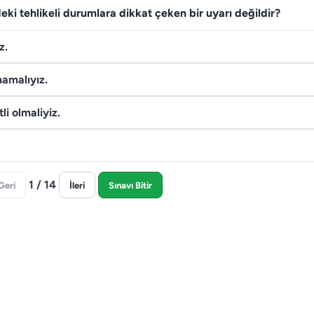
eki tehlikeli durumlara dikkat çeken bir uyarı değildir?
z.
mamalıyız.
li olmaliyiz.
1 / 14
Geri
İleri
Sınavı Bitir