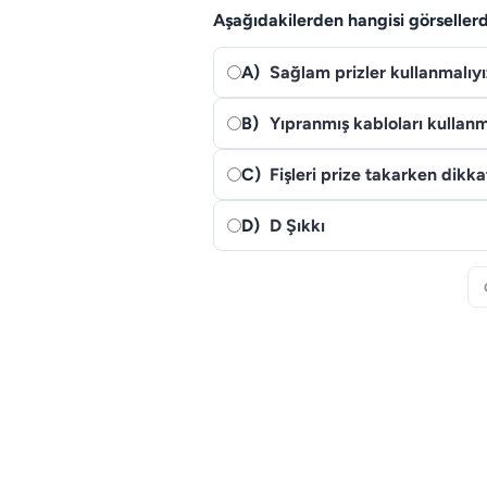
Aşağıdakilerden hangisi görsellerd
A)
Sağlam prizler kullanmalıyı
B)
Yıpranmış kabloları kullan
C)
Fişleri prize takarken dikkat
D)
D Şıkkı