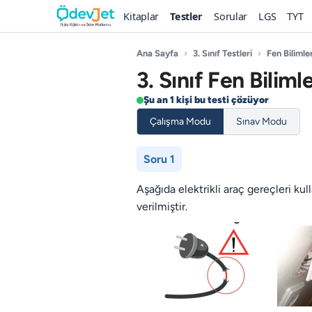
Kitaplar
Testler
Sorular
LGS
TYT
Ana Sayfa
›
3. Sınıf Testleri
›
Fen Bilimler
3. Sınıf Fen Bilimle
Şu an 1 kişi bu testi çözüyor
Çalışma Modu
Sınav Modu
Soru 1
Aşağıda elektrikli araç gereçleri kul­
verilmiştir.