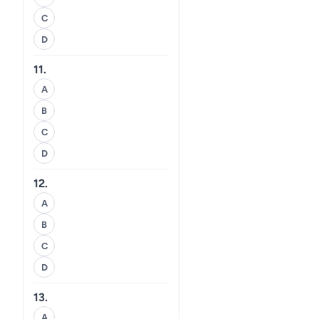
C
D
11.
A
B
C
D
12.
A
B
C
D
13.
A