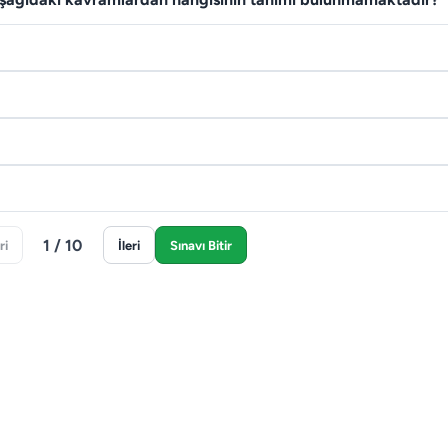
1 / 10
ri
İleri
Sınavı Bitir