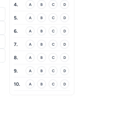
4.
A
B
C
D
5.
A
B
C
D
6.
A
B
C
D
7.
A
B
C
D
8.
A
B
C
D
9.
A
B
C
D
10.
A
B
C
D