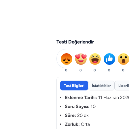
Testi Değerlendir
0
0
0
0
0
Test Bilgileri
İstatistikler
Liderl
Eklenme Tarihi:
11 Haziran 202
Soru Sayısı:
10
Süre:
20 dk
Zorluk:
Orta