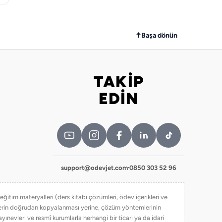
↑
Başa dönün
TAKİP
Bizi takip edin
EDİN
support@odevjet.com
·
0850 303 52 96
itim materyalleri (ders kitabı çözümleri, ödev içerikleri ve
iklerin doğrudan kopyalanması yerine, çözüm yöntemlerinin
yınevleri ve resmî kurumlarla herhangi bir ticari ya da idari