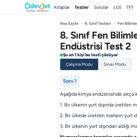
Kitaplar
Testler
Sorular
LGS
TYT
Ana Sayfa
›
8. Sınıf Testleri
›
Fen Bilimle
8. Sınıf Fen Bilim
Endüstrisi Test 2
Şu an 1 kişi bu testi çözüyor
Çalışma Modu
Sınav Modu
Soru 1
Aşağıda kimya endüstrisinde sıkça ku
1. Bir ülkenin yurt dışında üretilen ma
2. Bir ülkede üretilen malların yurt d
3. Bir ülkenin yurt dışından aldığı m
Numaralanmış tanımlar arasında a