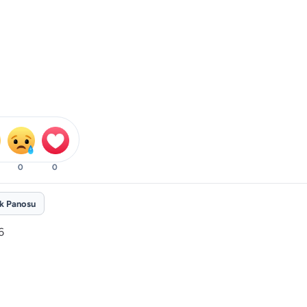
0
0
ik Panosu
6