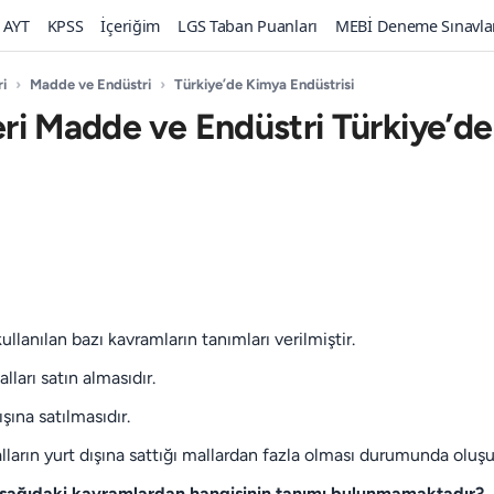
AYT
KPSS
İçeriğim
LGS Taban Puanları
MEBİ Deneme Sınavla
ri
›
Madde ve Endüstri
›
Türkiye’de Kimya Endüstrisi
leri Madde ve Endüstri Türkiye’d
llanılan bazı kavramların tanımları verilmiştir.
lları satın almasıdır.
ışına satılmasıdır.
alların yurt dışına sattığı mallardan fazla olması durumunda oluşu
şağıdaki kavramlardan hangisinin tanımı bulunmamaktadır?