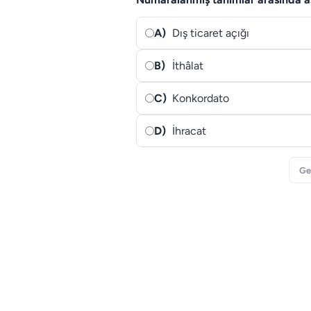
A)
Dış ticaret açığı
B)
İthâlat
C)
Konkordato
D)
İhracat
Ge