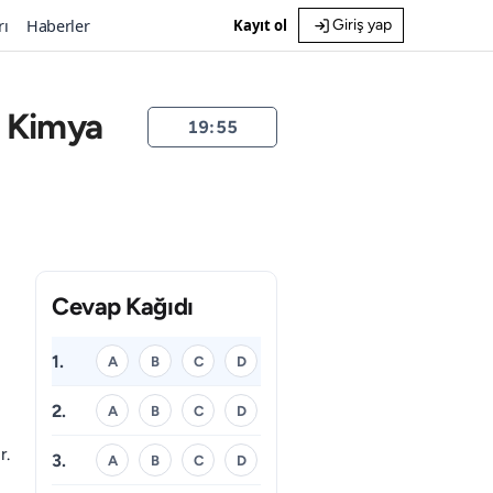
rı
Haberler
Kayıt ol
Giriş yap
e Kimya
19:55
Cevap Kağıdı
1.
A
B
C
D
2.
A
B
C
D
r.
3.
A
B
C
D