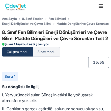
Ana Sayfa
›
8. Sınıf Testleri
›
Fen Bilimleri
›
Enerji Dönüşümleri ve Çevre Bilimi
›
Madde Döngüleri ve Çevre Sorunları
8. Sınıf Fen Bilimleri Enerji Dönüşümleri ve Çevre
Bilimi Madde Döngüleri ve Çevre Sorunları Test 2
Şu an 1 kişi bu testi çözüyor
Çalışma Modu
Sınav Modu
15:55
Soru 1
Su döngüsü ile ilgili,
I. Yeryüzündeki sular Güneş'in etkisi ile yoğuşarak
atmosfere yükselir.
II. Canlıların gerçekleştirdiği solunum sonucu oluşan su,