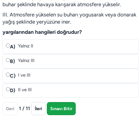
buhar şeklinde havaya karışarak atmosfere yükselir.
III. Atmosfere yükselen su buharı yogusarak veya donarak
yağış şeklinde yeryüzüne iner.
yargılarından hangileri doğrudur?
Yalnız II
A)
Yalnız III
B)
I ve III
C)
II ve III
D)
1 / 11
Geri
İleri
Sınavı Bitir