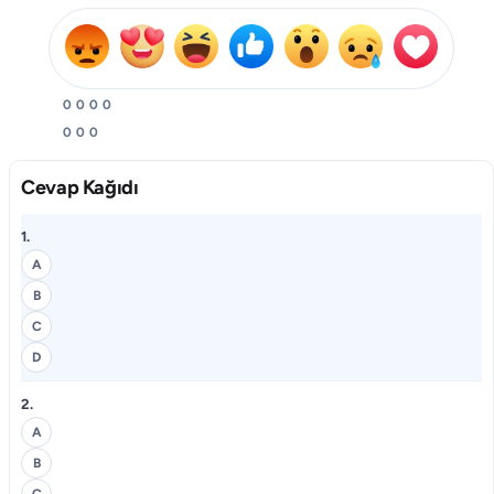
0
0
0
0
0
0
0
Cevap Kağıdı
1.
A
B
C
D
2.
A
B
C