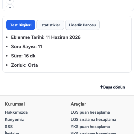
D
3.
Test Bilgileri
İstatistikler
Liderlik Panosu
A
Eklenme Tarihi:
11 Haziran 2026
B
C
Soru Sayısı:
11
D
Süre:
16 dk
Zorluk:
Orta
4.
A
B
↑
Başa dönün
C
D
Kurumsal
Araçlar
Hakkımızda
LGS puan hesaplama
5.
Künyemiz
LGS sıralama hesaplama
A
SSS
YKS puan hesaplama
B
İletişim
YKS sıralama hesaplama