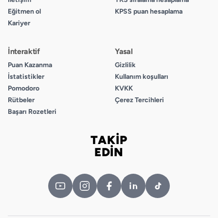
C
Eğitmen ol
KPSS puan hesaplama
D
Kariyer
6.
İnteraktif
Yasal
A
Puan Kazanma
Gizlilik
B
İstatistikler
Kullanım koşulları
C
Pomodoro
KVKK
D
Rütbeler
Çerez Tercihleri
Başarı Rozetleri
7.
A
TAKİP
B
Bizi takip edin
EDİN
C
D
8.
A
B