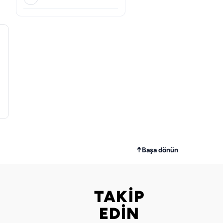
↑
Başa dönün
TAKİP
Bizi takip edin
EDİN