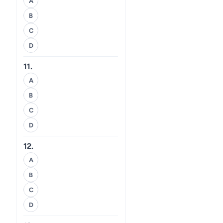
A
B
C
D
11.
A
B
C
D
12.
A
B
C
D