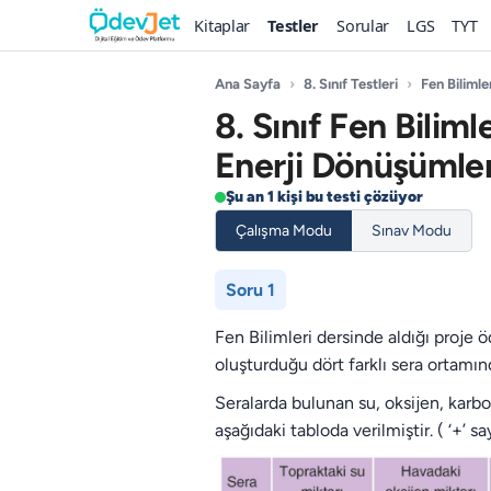
Kitaplar
Testler
Sorular
LGS
TYT
Ana Sayfa
›
8. Sınıf Testleri
›
Fen Bilimle
8. Sınıf Fen Bilim
Enerji Dönüşümler
Şu an 1 kişi bu testi çözüyor
Çalışma Modu
Sınav Modu
Soru 1
Fen Bilimleri dersinde aldığı proje ö
oluşturduğu dört farklı sera ortamınd
Seralarda bulunan su, oksijen, karbond
aşağıdaki tabloda verilmiştir. ( ‘+’ 