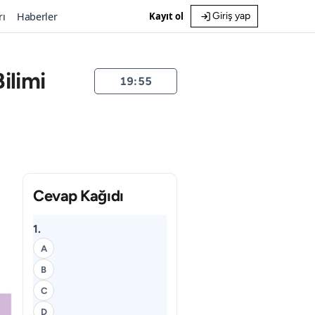
rı
Haberler
Kayıt ol
Giriş yap
ilimi
19:54
Cevap Kağıdı
1.
A
B
C
D