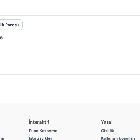
rlik Panosu
26
İnteraktif
Yasal
Puan Kazanma
Gizlilik
ma
İstatistikler
Kullanım koşulları