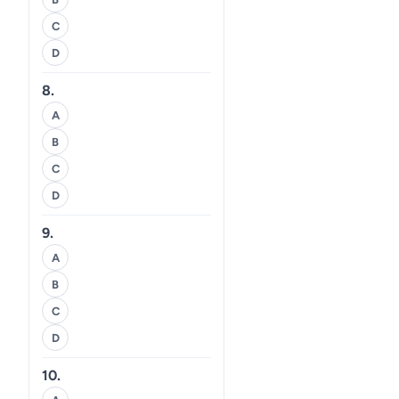
C
D
8.
A
B
C
D
9.
A
B
C
D
10.