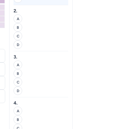
2.
A
B
C
D
3.
A
B
C
D
4.
A
B
C