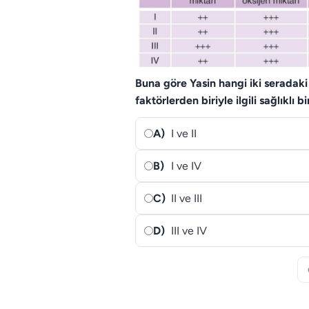
Buna göre Yasin hangi iki seradaki
faktörlerden biriyle ilgili sağlıklı b
A)
I ve II
B)
I ve IV
C)
II ve III
D)
III ve IV