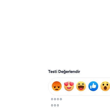
Testi Değerlendir
0
0
0
0
0
0
0