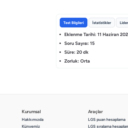
Test Bilgileri
İstatistikler
Lide
Eklenme Tarihi:
11 Haziran 20
Soru Sayısı:
15
Süre:
20 dk
Zorluk:
Orta
Kurumsal
Araçlar
Hakkımızda
LGS puan hesaplama
Künyemiz
LGS sıralama hesapla