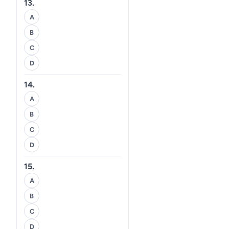
13.
A
B
C
D
14.
A
B
C
D
15.
A
B
C
D