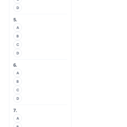
D
5.
A
B
C
D
6.
A
B
C
D
7.
A
B