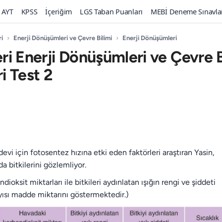
AYT
KPSS
İçeriğim
LGS Taban Puanları
MEBİ Deneme Sınavla
ri
›
Enerji Dönüşümleri ve Çevre Bilimi
›
Enerji Dönüşümleri
leri Enerji Dönüşümleri ve Çevre B
i Test 2
devi için fotosentez hızına etki eden faktörleri araştıran Yasin,
a bitkilerini gözlemliyor.
ioksit miktarları ile bitkileri aydınlatan ışığın rengi ve şiddeti
sayısı madde miktarını göstermektedir.)